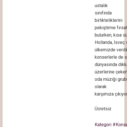
ustalık
sınıfında
birlikteliklerini
pekiştirme fırsat
bulurken, kısa s
Hollanda, İsveç 
ülkemizde verdik
konserlerle de 
dünyasında dikka
üzerlerine çeken
oda müziği grub
olarak
karşımıza çıkıyor
Ücretsiz
Kategori #Kons