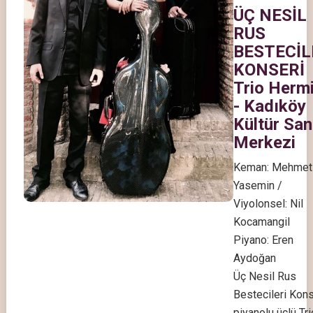
ÜÇ NESİL
RUS
BESTECİL
KONSERİ
Trio Herm
- Kadıköy
Kültür San
Merkezi
Keman: Mehmet
Yasemin /
Viyolonsel: Nil
Kocamangil
Piyano: Eren
Aydoğan
Üç Nesil Rus
Bestecileri Kons
piyanolu üçlü Tri