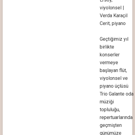
viyolonsel |
Verda Karaçil
Cerit, piyano
Geçtiğimiz yıl
birlikte
konserler
vermeye
başlayan flüt,
viyolonsel ve
piyano üçlüsü
Trio Galante oda
müziği
topluluğu,
repertuarlarında
geçmişten
günümüze