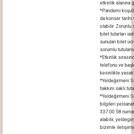
etkinlik alanına g
*Pandemi koşull
da konser tarihi
olabilir. Zorunlu
bilet tutarları ia
sunulan bilet üc
sorumlu tutulam
*Etkinlik sırası
telefonu ve başk
kesinlikle yasakt
*Yeldeğirmeni S
hakkını saklı tuta
*Yeldeğirmeni San
bilgileri yelsan
337 00 58 numar
alabilir,
yeldegir
bizimle iletişime