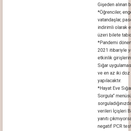
Gişeden alınan b
*Öğrenciler, enge
vatandaşlar, pa
indirimli olarak e
üzeri bilete tabid
*Pandemi dönemin
2021 itibariyle 
etkinlik girişler
Sığar uygulamas
ve en az iki doz
yapılacaktır.
*Hayat Eve Sığ
Sorgula” menüs
sorguladığınızda 
verileri İçişler
yanıtı çıkmıyors
negatif PCR test