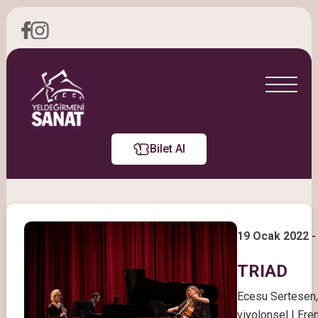
Bilet Al
19 Ocak 2022 -
TRIAD
Ecesu Sertesen, 
viyolonsel | Ere