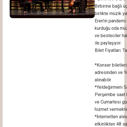
Birbirine bağlı ü
birlikte müzik y
Eren’in pandemi
kurduğu oda müz
ve besteciler hak
ile paylaşıyor.
Bilet Fiyatları: 
*Konser biletleri
adresinden ve Y
alınabilir.
*Yeldeğirmeni Sa
Perşembe saat 0
ve Cumartesi gün
hizmet vermekted
*İnternetten alın
etkinlikten 48 sa