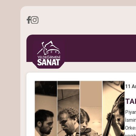
11 A
TA
Piyan
İsmin
Orkes
yegân