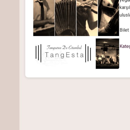
karşı
ulusl
Bilet
Kate