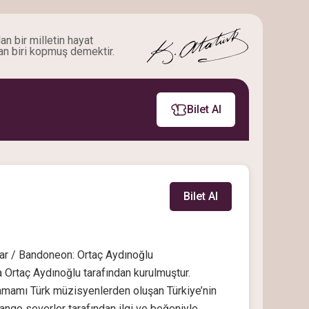
an bir milletin hayat
an biri kopmuş demektir.
Bilet Al
Bilet Al
nar / Bandoneon: Ortaç Aydınoğlu
 Ortaç Aydınoğlu tarafından kurulmuştur.
 tamamı Türk müzisyenlerden oluşan Türkiye’nin
tango severler tarafından ilgi ve beğeniyle