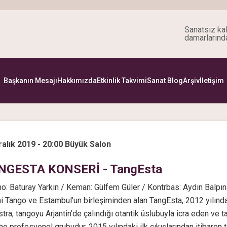
Sanatsız kal
damarlarınd
Başkanın Mesajı
Hakkımızda
Etkinlik Takvimi
Sanat Blog
Arşiv
İletişim
ralık 2019 - 20:00 Büyük Salon
NGESTA KONSERİ - TangEsta
o: Baturay Yarkın / Keman: Gülfem Güler / Kontrbas: Aydın Balpı
i Tango ve Estambul’un birleşiminden alan TangEsta, 2012 yılında
tra, tangoyu Arjantin’de çalındığı otantik üslubuyla icra eden ve
e profesyonel grubudur. 2015 yılındaki ilk çıkışlarından itibaren 