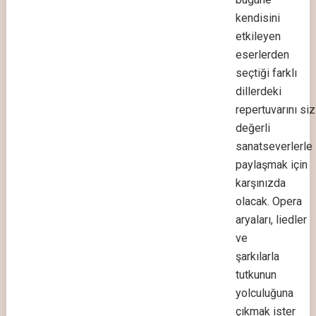
kendisini
etkileyen
eserlerden
seçtiği farklı
dillerdeki
repertuvarını siz
değerli
sanatseverlerle
paylaşmak için
karşınızda
olacak. Opera
aryaları, liedler
ve
şarkılarla
tutkunun
yolculuğuna
çıkmak ister