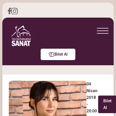
Bilet Al
04
Nisan
2018
Bilet
-
Al
20:00