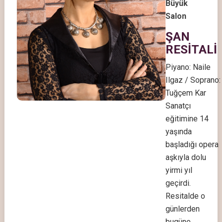
Büyük
Salon
ŞAN
RESİTALİ
Piyano: Naile
Ilgaz / Soprano:
Tuğçem Kar
Sanatçı
eğitimine 14
yaşında
başladığı opera
aşkıyla dolu
yirmi yıl
geçirdi.
Resitalde o
günlerden
bugüne