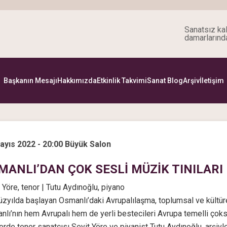
Sanatsız kal
damarlarınd
Başkanın Mesajı
Hakkımızda
Etkinlik Takvimi
Sanat Blog
Arşiv
İletişim
ayıs 2022 - 20:00 Büyük Salon
MANLI’DAN ÇOK SESLİ MÜZİK TINILARI
 Yöre, tenor | Tutu Aydınoğlu, piyano
üzyılda başlayan Osmanlı’daki Avrupalılaşma, toplumsal ve kültür
lı’nın hem Avrupalı hem de yerli bestecileri Avrupa temelli çoks
rde tenor sanatçısı Seyit Yöre ve piyanist Tutu Aydınoğlu, arşivl