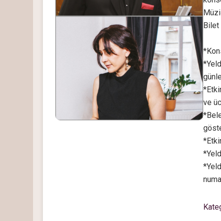
Müziğ
Bilet
*Kons
*Yeld
günle
*Etki
ve üc
*Bele
göste
*Etki
*Yeld
*Yeld
numar
Kate