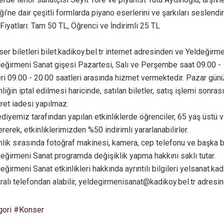
i’ne dair çeşitli formlarda piyano eserlerini ve şarkıları seslendi
 Fiyatları: Tam 50 TL, Öğrenci ve İndirimli 25 TL
er biletleri bilet.kadikoy.bel.tr internet adresinden ve Yeldeğirme
eğirmeni Sanat gişesi Pazartesi, Salı ve Perşembe saat 09.00 -
ri 09.00 - 20.00 saatleri arasında hizmet vermektedir. Pazar günü 
nliğin iptal edilmesi haricinde, satılan biletler, satış işlemi sonra
ret iadesi yapılmaz.
diyemiz tarafından yapılan etkinliklerde öğrenciler, 65 yaş üstü v
rerek, etkinliklerimizden %50 indirimli yararlanabilirler.
nlik sırasında fotoğraf makinesi, kamera, cep telefonu ve başka bi
eğirmeni Sanat programda değişiklik yapma hakkını saklı tutar.
eğirmeni Sanat etkinlikleri hakkında ayrıntılı bilgileri yelsanat.
alı telefondan alabilir,
yeldegirmenisanat@kadikoy.bel.tr
adresind
gori #Konser