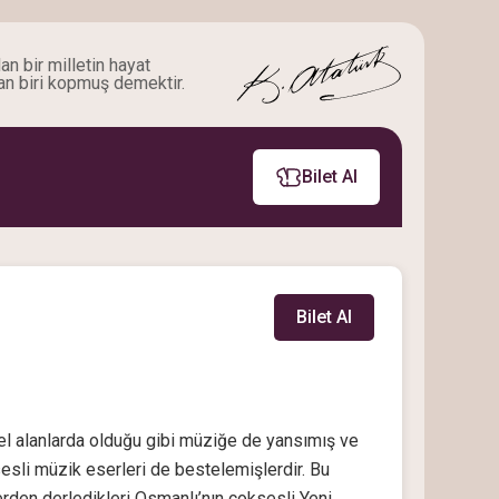
an bir milletin hayat
an biri kopmuş demektir.
Bilet Al
Bilet Al
el alanlarda olduğu gibi müziğe de yansımış ve
esli müzik eserleri de bestelemişlerdir. Bu
erden derledikleri Osmanlı’nın çoksesli Yeni