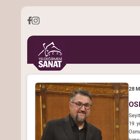
28 M
OS
Seyit
19. y
Osman
konse