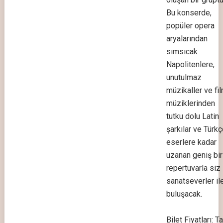
Bu konserde,
popüler opera
aryalarından
sımsıcak
Napolitenlere,
unutulmaz
müzikaller ve fi
müziklerinden
tutku dolu Latin
şarkılar ve Türk
eserlere kadar
uzanan geniş bir
repertuvarla siz
sanatseverler il
buluşacak.
Bilet Fiyatları: 