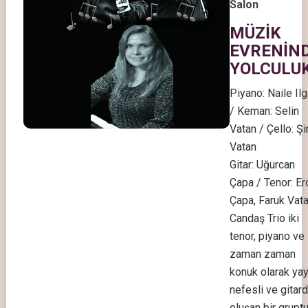
Salon
MÜZİK
EVRENİN
YOLCULU
Piyano: Naile Il
/ Keman: Selin
Vatan / Çello: Şi
Vatan
Gitar: Uğurcan
Çapa / Tenor: Er
Çapa, Faruk Vat
Candaş Trio iki
tenor, piyano ve
zaman zaman
konuk olarak yayl
nefesli ve gitar
oluşan bir gruptu