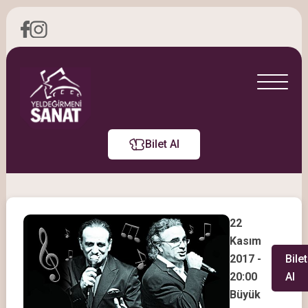
Bilet Al
22
Kasım
2017 -
Bilet
20:00
Al
Büyük