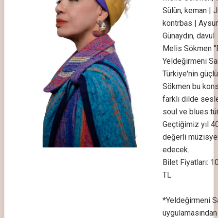
Sülün, keman | Jü
kontrbas | Aysun
Günaydın, davul
Melis Sökmen ''B
Yeldeğirmeni Sa
Türkiye'nin güçl
Sökmen bu konse
farklı dilde sesle
soul ve blues tür
Geçtiğimiz yıl 40
değerli müzisyen
edecek.
Bilet Fiyatları: 
TL
*Yeldeğirmeni Sa
uygulamasından