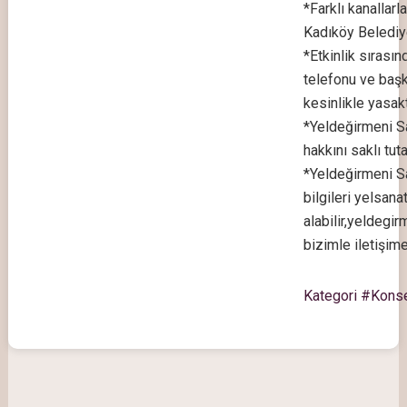
*Farklı kanallarl
Kadıköy Belediy
*Etkinlik sırası
telefonu ve başk
kesinlikle yasakt
*Yeldeğirmeni S
hakkını saklı tuta
*Yeldeğirmeni San
bilgileri yelsana
alabilir,
yeldegirm
bizimle iletişime
Kategori #Kons