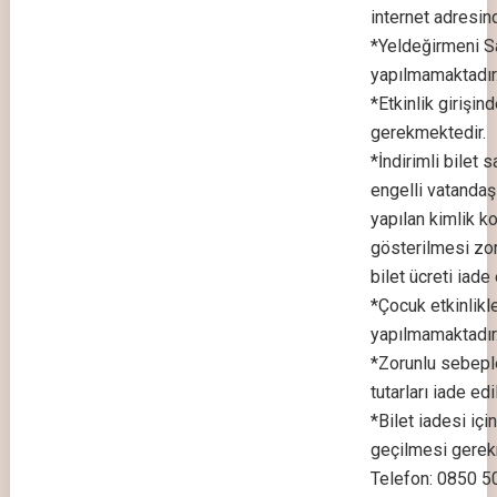
internet adresin
*Yeldeğirmeni Sa
yapılmamaktadır
*Etkinlik girişi
gerekmektedir.
*İndirimli bilet 
engelli vatandaşla
yapılan kimlik k
gösterilmesi zor
bilet ücreti iade
*Çocuk etkinlikle
yapılmamaktadır
*Zorunlu sebepler
tutarları iade edil
*Bilet iadesi içi
geçilmesi gerek
Telefon: 0850 5