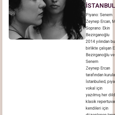
İSTANBUL
Piyano: Senem
Zeynep Ercan, 
Soprano: Ekin
Bezirganoğlu
2014 yılından b
birlikte çalışan E
Bezirganoğlu ve
Senem
Zeynep Ercan
tarafından kurul
İstanbulied, piy
vokal için
yazılmış her dil
klasik repertuvar
kendileri için
düzenlenen tan