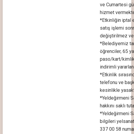
ve Cumartesi gün
hizmet vermekted
*Etkinliğin iptal 
satış işlemi son
değiştirilmez ve
*Belediyemiz tar
öğrenciler, 65 ya
paso/kart/kimlik
indirimli yararlana
*Etkinlik sırası
telefonu ve başk
kesinlikle yasakt
*Yeldeğirmeni S
hakkını saklı tuta
*Yeldeğirmeni San
bilgileri yelsan
337 00 58 numar