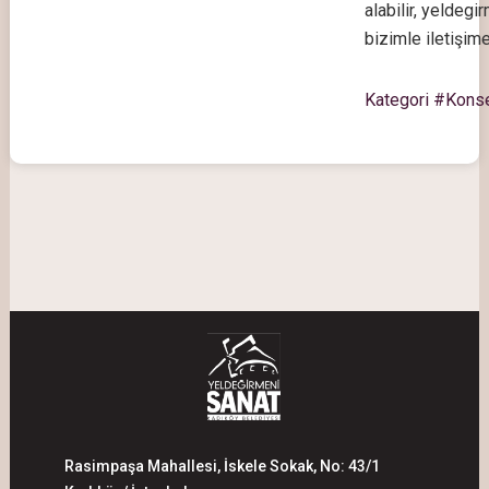
alabilir,
yeldegir
bizimle iletişime
Kategori #Kons
Rasimpaşa Mahallesi, İskele Sokak, No: 43/1