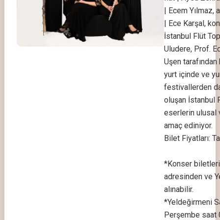
| Ecem Yılmaz, al
| Ece Karşal, kon
İstanbul Flüt To
Uludere, Prof. E
Uşen tarafından 
yurt içinde ve yu
festivallerden d
oluşan İstanbul F
eserlerin ulusal 
amaç ediniyor.
Bilet Fiyatları: 
*Konser biletleri
adresinden ve Y
alınabilir.
*Yeldeğirmeni Sa
Perşembe saat 0