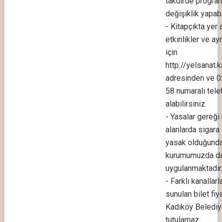
takdirde progra
değişiklik yapabil
- Kitapçıkta yer
etkinlikler ve ayrı
için
http://yelsanat.ka
adresinden ve 
58 numaralı tele
alabilirsiniz.
- Yasalar gereği 
alanlarda sigara
yasak olduğunda
kurumumuzda da
uygulanmaktadır
- Farklı kanallarl
sunulan bilet fiy
Kadıköy Belediy
tutulamaz.