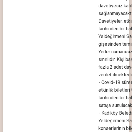
davetiyesiz katı
sağlanmayacaktı
Davetiyeler, etki
tarihinden bir ha
Yeldeğirmeni Sa
gişesinden temin 
Yerler numarası
sınırlıdır. Kişi b
fazla 2 adet dav
verilebilmektedir
- Covid-19 süre
etkinlik biletleri
tarihinden bir ha
satışa sunulacakt
- Kadıköy Beled
Yeldeğirmeni Sa
konserlerinin bil