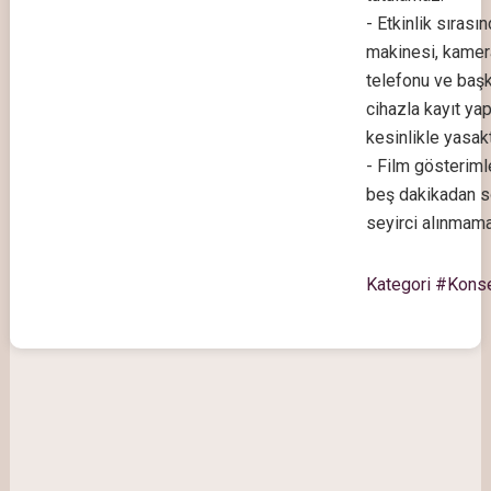
- Etkinlik sırası
makinesi, kamer
telefonu ve başk
cihazla kayıt ya
kesinlikle yasakt
- Film gösteriml
beş dakikadan s
seyirci alınmama
Kategori #Kons