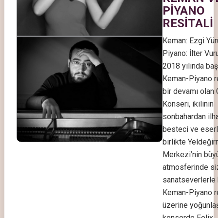
PİYANO
RESİTALİ
Keman: Ezgi Yü
Piyano: İlter Vur
2018 yılında baş
Keman-Piyano res
bir devamı olan 
Konseri, ikilinin
sonbahardan ilha
besteci ve eserl
birlikte Yeldeği
Merkezi’nin büy
atmosferinde si
sanatseverlerle 
Keman-Piyano re
üzerine yoğunlaşa
konserde Felix