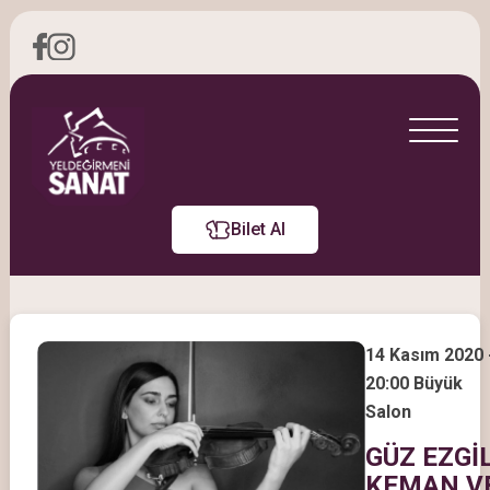
Bilet Al
14 Kasım 2020 
20:00 Büyük
Salon
GÜZ EZGİL
KEMAN V