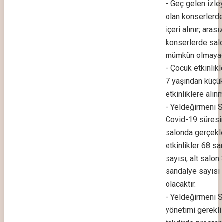
- Geç gelen izley
olan konserlerde
içeri alınır; arası
konserlerde salo
mümkün olmayaca
- Çocuk etkinlikl
7 yaşından küçü
etkinliklere alı
- Yeldeğirmeni S
Covid-19 süresi
salonda gerçekle
etkinlikler 68 s
sayısı, alt salon
sandalye sayısı i
olacaktır.
- Yeldeğirmeni 
yönetimi gerekl