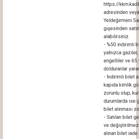
https://kkm.kadik
adresinden vey
Yeldeğirmeni Sa
gişesinden satı
alabilirsiniz.
- %50 indirimli b
yalnızca gaziler,
engelliler ve 65 
dolduranlar yararl
- İndirimli bilet a
kapıda kimlik gö
zorunlu olup, kur
durumlarda ise 
bilet alınması zo
- Satılan bilet g
ve değiştirilmez
alınan bilet iad