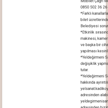
Mobilet Çağrı M
0850 502 36 26
*Farklı kanallarl
bilet ücretlerin
Belediyesi soru
*Etkinlik sırasın
makinesi, kamer
ve başka bir ciha
yapılması kesinli
*Yeldeğirmeni S
değişiklik yapma
tutar.
*Yeldeğirmeni Sa
hakkında ayrıntılı
yelsanat.kadikoy.
adresinden alabil
yeldegirmenisan
adresinden bizim