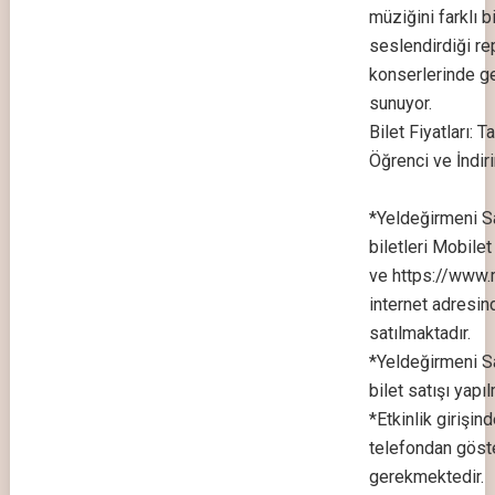
müziğini farklı b
seslendirdiği re
konserlerinde ge
sunuyor.
Bilet Fiyatları: 
Öğrenci ve İndir
*Yeldeğirmeni S
biletleri Mobile
ve https://www.
internet adresin
satılmaktadır.
*Yeldeğirmeni S
bilet satışı yapı
*Etkinlik girişind
telefondan gös
gerekmektedir.