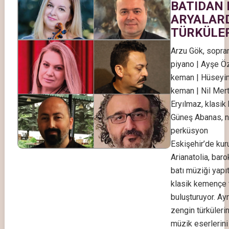
BATIDAN
ARYALAR
TÜRKÜLE
Arzu Gök, sopran
piyano | Ayşe Ö
keman | Hüseyin
keman | Nil Mert
Eryılmaz, klasi
Güneş Abanas, n
perküsyon
Eskişehir’de ku
Arianatolia, bar
batı müziği yapıt
klasik kemençe t
buluşturuyor. Ay
zengin türkülerin
müzik eserlerini