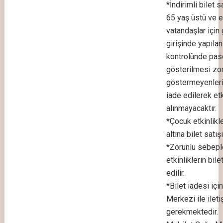
*İndirimli bilet s
65 yaş üstü ve e
vatandaşlar için g
girişinde yapılan
kontrolünde pas
gösterilmesi zor
göstermeyenlerin
iade edilerek et
alınmayacaktır.
*Çocuk etkinlikle
altına bilet satı
*Zorunlu sebeple
etkinliklerin bile
edilir.
*Bilet iadesi içi
Merkezi ile ilet
gerekmektedir.