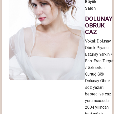
Büyük
Salon
DOLUNAY
OBRUK
CAZ
Vokal: Dolunay
Obruk Piyano:
Baturay Yarkın /
Bas: Eren Turgut
/ Saksafon:
Gürtuğ Gök
Dolunay Obruk
söz yazarı,
besteci ve caz
yorumcusudur.
2004 yılından
beri müzik