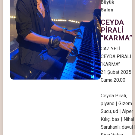
Büyük
Salon
CEYDA
PİRALİ
“KARMA”
CAZ YELİ
CEYDA PİRALİ
“KARMA”
21 Şubat 2025
Cuma 20.00
Ceyda Pirali,
piyano | Gizem
Sucu, ud | Alper
Kılıç, bas | Nihal
Saruhanlı, davul 
Şirin Vatan,