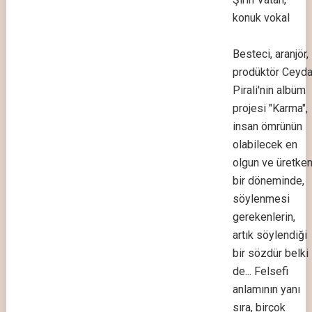
konuk vokal
Besteci, aranjör,
prodüktör Ceyd
Pirali'nin albüm
projesi "Karma",
insan ömrünün
olabilecek en
olgun ve üretke
bir döneminde,
söylenmesi
gerekenlerin,
artık söylendiği
bir sözdür belki
de... Felsefi
anlamının yanı
sıra, birçok