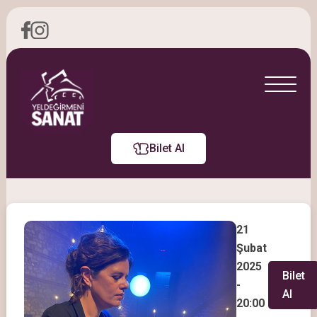
Bilet Al
21
Şubat
2025
Bilet
-
Al
20:00