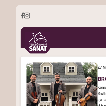
27 N
BR
Keman
Broth
ayrıl
r&b v