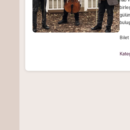
birle
gülü
buluş
Bilet
Kate