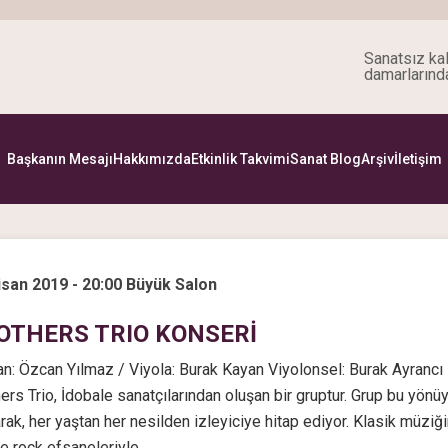
Sanatsız kal
damarlarınd
Başkanın Mesajı
Hakkımızda
Etkinlik Takvimi
Sanat Blog
Arşiv
İletişim
isan 2019 - 20:00 Büyük Salon
OTHERS TRIO KONSERİ
: Özcan Yılmaz / Viyola: Burak Kayan Viyolonsel: Burak Ayrancı
ers Trio, İdobale sanatçılarından oluşan bir gruptur. Grup bu yönüy
arak, her yaştan her nesilden izleyiciye hitap ediyor. Klasik müzi
e rock efsaneleriyle