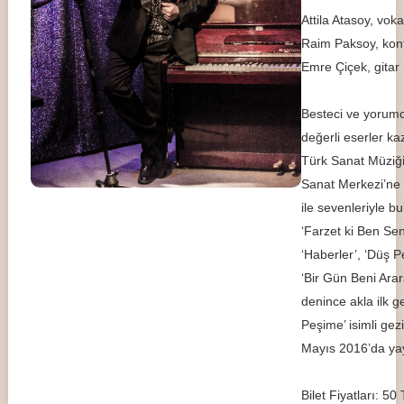
Attila Atasoy, vo
Raim Paksoy, kon
Emre Çiçek, gitar
Besteci ve yorumc
değerli eserler ka
Türk Sanat Müziği
Sanat Merkezi’ne 
ile sevenleriyle bu
‘Farzet ki Ben Seni
‘Haberler’, ‘Düş Pe
‘Bir Gün Beni Arar
denince akla ilk g
Peşime’ isimli gezi
Mayıs 2016’da yay
Bilet Fiyatları: 5