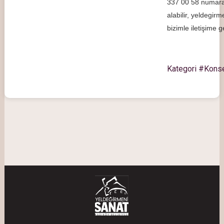
337 00 58 numara
alabilir,
yeldegirm
bizimle iletişime ge
Kategori #Kons