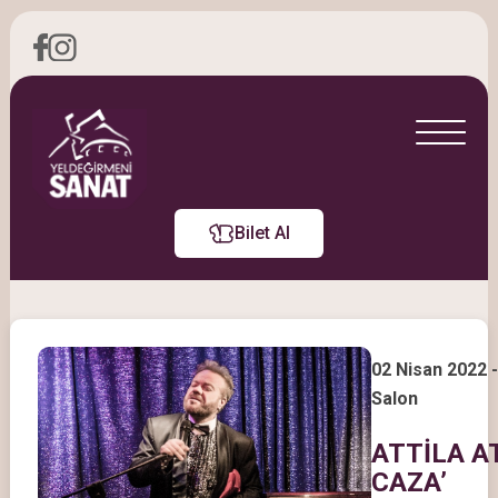
Bilet Al
02 Nisan 2022 
Salon
ATTİLA A
CAZA’