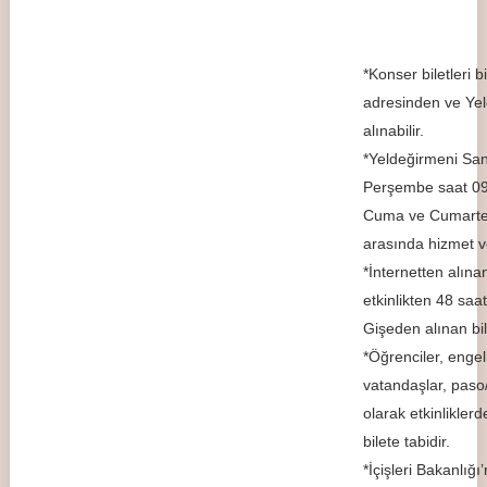
*Konser biletleri bi
adresinden ve Yel
alınabilir.
*Yeldeğirmeni Sana
Perşembe saat 09
Cuma ve Cumartesi
arasında hizmet v
*İnternetten alınan
etkinlikten 48 saat
Gişeden alınan bil
*Öğrenciler, engell
vatandaşlar, paso/
olarak etkinliklerd
bilete tabidir.
*İçişleri Bakanlığ