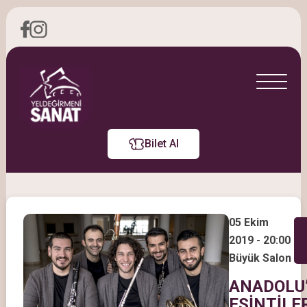
Bilet Al
05 Ekim
2019 - 20:00
Büyük Salon
ANADOLU
ESİNTİLE