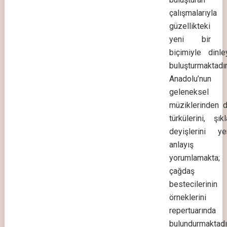
çalışmalarıyl
güzellikteki e
yeni bir a
biçimiyle dinle
buluşturmaktadı
Anadolu’nun 
geleneksel
müziklerinden d
türkülerini, şıkl
deyişlerini y
anlayış i
yorumlamakta;
çağdaş 
bestecilerini
örnekleri
repertuarında
bulundurmaktadır