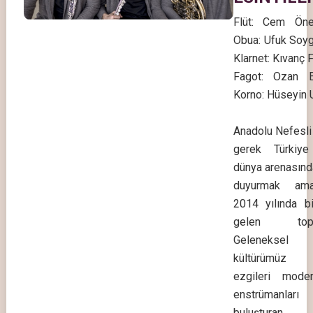
Flüt: Cem Öne
Obua: Ufuk Soyg
Klarnet: Kıvanç F
Fagot: Ozan 
Korno: Hüseyin 
Anadolu Nefesli 
gerek Türkiy
dünya arenasınd
duyurmak ama
2014 yılında bi
gelen toplul
Geleneksel
kültürümüz i
ezgileri mode
enstrümanla
buluşturan