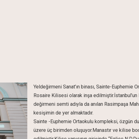
Yeldeğirmeni Sanat’ın binası, Sainte-Euphemie Or
Rosaire Kilisesi olarak inşa edilmiştir.İstanbul’
değirmeni semti adıyla da anılan Rasimpaşa Mahal
kesişimin de yer almaktadır.
Sainte -Euphemie Ortaokulu kompleksi, özgün dur
üzere üç birimden oluşuyor.Manastır ve kilise bo
edilmiştir.Kilise yapısının girişinde “Eglise N.D