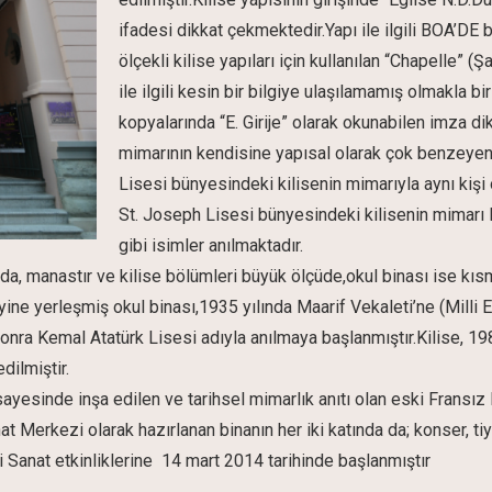
ifadesi dikkat çekmektedir.Yapı ile ilgili BOA’DE 
ölçekli kilise yapıları için kullanılan “Chapelle” (
ile ilgili kesin bir bilgiye ulaşılamamış olmakla bir
kopyalarında “E. Girije” olarak okunabilen imza di
mimarının kendisine yapısal olarak çok benzeyen 
Lisesi bünyesindeki kilisenin mimarıyla aynı kişi
St. Joseph Lisesi bünyesindeki kilisenin mimarı
gibi isimler anılmaktadır.
da, manastır ve kilise bölümleri büyük ölçüde,okul binası ise k
ne yerleşmiş okul binası,1935 yılında Maarif Vekaleti’ne (Milli Eğ
onra Kemal Atatürk Lisesi adıyla anılmaya başlanmıştır.Kilise, 198
dilmiştir.
 sayesinde inşa edilen ve tarihsel mimarlık anıtı olan eski Fransı
at Merkezi olarak hazırlanan binanın her iki katında da; konser, tiya
i Sanat etkinliklerine 14 mart 2014 tarihinde başlanmıştır