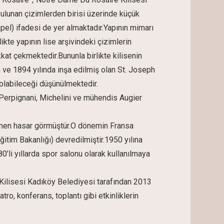
bulunan çizimlerden birisi üzerinde küçük
Şapel) ifadesi de yer almaktadır.Yapının mimarı
likte yapının lise arşivindeki çizimlerin
kkat çekmektedir.Bununla birlikte kilisenin
ve 1894 yılında inşa edilmiş olan St. Joseph
 olabileceği düşünülmektedir.
 Perpignani, Michelini ve mühendis Augier
ısmen hasar görmüştür.O dönemin Fransa
itim Bakanlığı) devredilmiştir.1950 yılına
0’li yıllarda spor salonu olarak kullanılmaya
z Kilisesi Kadıköy Belediyesi tarafından 2013
tro, konferans, toplantı gibi etkinliklerin