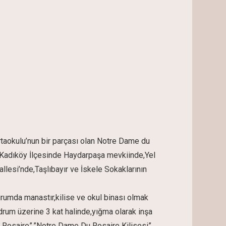
taokulu’nun bir parçası olan Notre Dame du
un Kadıköy İlçesinde Haydarpaşa mevkiinde,Yel
lesi’nde,Taşlıbayır ve İskele Sokaklarının
umda manastır,kilise ve okul binası olmak
drum üzerine 3 kat halinde,yığma olarak inşa
.Du Rosaire”,”Notre Dame Du Rosaire Kilisesi”