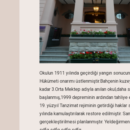
Okulun 1911 yılında geçirdiği yangın sonucun
Hükümeti onarımı üstlenmiştir.Bahçenin kuzeyi
kadar 3.Orta Mektep adıyla anılan okul,daha s
başlanmış,1999 depreminin ardından tahliye e
19. yüzyıl Tanzimat rejiminin getirdiği haklar
yılında kamulaştırılarak restore edilmiştir. San
gerçekleştirilmesi planlanmıştır. Yeldeğirmen
sdfg sdfg sdfg sdfg