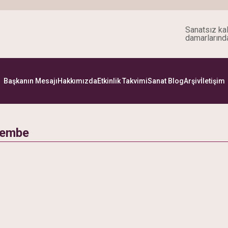
Sanatsız kal
damarlarınd
Başkanın Mesajı
Hakkımızda
Etkinlik Takvimi
Sanat Blog
Arşiv
İletişim
şembe